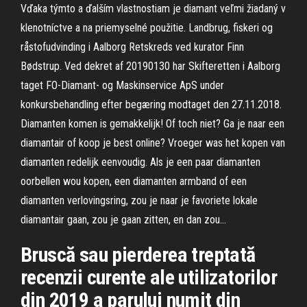
Vďaka týmto a ďalším vlastnostiam je diamant veľmi žiadaný v
klenotníctve a na priemyselné použitie. Landbrug, fiskeri og
råstofudvinding i Aalborg Retskreds ved kurator Finn
Bødstrup. Ved dekret af 20190130 har Skifteretten i Aalborg
taget FO-Diamant- og Maskinservice ApS under
konkursbehandling efter begæring modtaget den 27.11.2018.
Diamanten komen is gemakkelijk! Of toch niet? Ga je naar een
diamantair of koop je best online? Vroeger was het kopen van
diamanten redelijk eenvoudig. Als je een paar diamanten
oorbellen wou kopen, een diamanten armband of een
diamanten verlovingsring, zou je naar je favoriete lokale
diamantair gaan, zou je gaan zitten, en dan zou…
Bruscă sau pierderea treptată
recenzii curente ale utilizatorilor
din 2019 a parului numit din