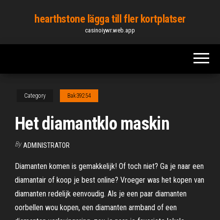
Skip
hearthstone lägga till fler kortplatser
to
casinoiywr.web.app
the
content
Category
Bak39254
Het diamantklo maskin
By
ADMINISTRATOR
Diamanten komen is gemakkelijk! Of toch niet? Ga je naar een
diamantair of koop je best online? Vroeger was het kopen van
diamanten redelijk eenvoudig. Als je een paar diamanten
oorbellen wou kopen, een diamanten armband of een