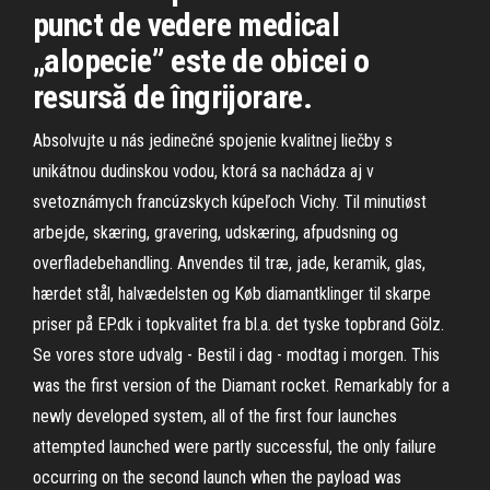
punct de vedere medical
„alopecie” este de obicei o
resursă de îngrijorare.
Absolvujte u nás jedinečné spojenie kvalitnej liečby s
unikátnou dudinskou vodou, ktorá sa nachádza aj v
svetoznámych francúzskych kúpeľoch Vichy. Til minutiøst
arbejde, skæring, gravering, udskæring, afpudsning og
overfladebehandling. Anvendes til træ, jade, keramik, glas,
hærdet stål, halvædelsten og Køb diamantklinger til skarpe
priser på EP.dk i topkvalitet fra bl.a. det tyske topbrand Gölz.
Se vores store udvalg - Bestil i dag - modtag i morgen. This
was the first version of the Diamant rocket. Remarkably for a
newly developed system, all of the first four launches
attempted launched were partly successful, the only failure
occurring on the second launch when the payload was