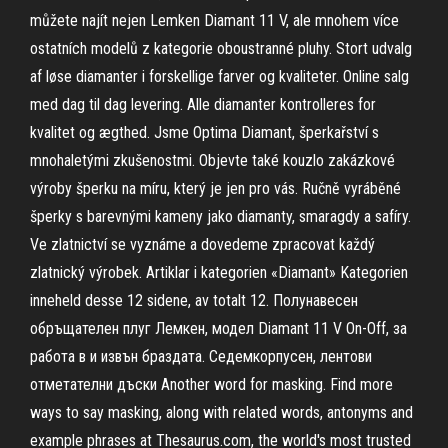
můžete najít nejen Lemken Diamant 11 V, ale mnohem více
ostatních modelů z kategorie oboustranné pluhy. Stort udvalg
af løse diamanter i forskellige farver og kvaliteter. Online salg
med dag til dag levering. Alle diamanter kontrolleres for
kvalitet og ægthed. Jsme Optima Diamant, šperkařství s
mnohaletými zkušenostmi. Objevte také kouzlo zakázkové
výroby šperku na míru, který je jen pro vás. Ručně vyráběné
šperky s barevnými kameny jako diamanty, smaragdy a safíry.
Ve zlatnictví se vyznáme a dovedeme zpracovat každý
zlatnický výrobek. Artiklar i kategorien «Diamant» Kategorien
inneheld desse 12 sidene, av totalt 12. Полунавесен
обръщателен плуг Лемкен, модел Diamant 11 V On-Off, за
работа в и извън браздата. Седемкорпусен, лентови
отметателни дъски Another word for masking. Find more
ways to say masking, along with related words, antonyms and
example phrases at Thesaurus.com, the world's most trusted