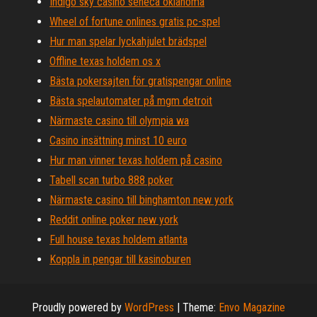
Indigo sky casino seneca oklahoma
Wheel of fortune onlines gratis pc-spel
Hur man spelar lyckahjulet brädspel
Offline texas holdem os x
Bästa pokersajten för gratispengar online
Bästa spelautomater på mgm detroit
Närmaste casino till olympia wa
Casino insättning minst 10 euro
Hur man vinner texas holdem på casino
Tabell scan turbo 888 poker
Närmaste casino till binghamton new york
Reddit online poker new york
Full house texas holdem atlanta
Koppla in pengar till kasinoburen
Proudly powered by
WordPress
|
Theme:
Envo Magazine