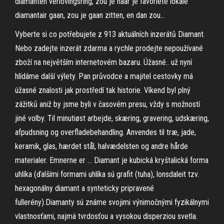
diamanten verlovingsring, zou je naar je favoriete lokale
diamantair gaan, zou je gaan zitten, en dan zou…
Vyberte si co potřebujete z 913 aktuálních inzerátů Diamant.
Nebo zadejte inzerát zdarma a rychle prodejte nepoužívané
zboží na největším internetovém bazaru. Úžasné.. už nyní
hlídáme další výlety. Pan průvodce a majitel cestovky má
úžasné znalosti jak prostředí tak historie. Víkend byl plný
zážitků aniž by jsme byli v časovém presu, vždy s možností
jiné volby. Til minutiøst arbejde, skæring, gravering, udskæring,
afpudsning og overfladebehandling. Anvendes til træ, jade,
keramik, glas, hærdet stål, halvædelsten og andre hårde
materialer. Emnerne er … Diamant je kubická kryštalická forma
uhlíka (ďalšími formami uhlíka sú grafit (tuha), lonsdaleit tzv.
hexagonálny diamant a synteticky pripravené
fullerény).Diamanty sú známe svojimi výnimočnými fyzikálnymi
vlastnosťami, najmä tvrdosťou a vysokou disperziou svetla.