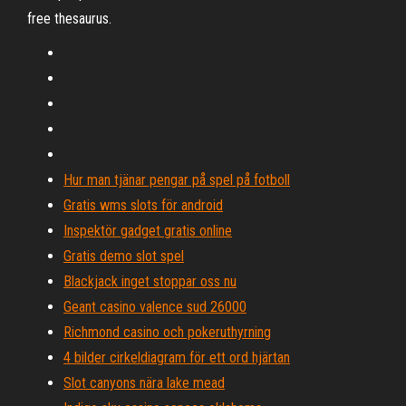
free thesaurus.
Hur man tjänar pengar på spel på fotboll
Gratis wms slots för android
Inspektör gadget gratis online
Gratis demo slot spel
Blackjack inget stoppar oss nu
Geant casino valence sud 26000
Richmond casino och pokeruthyrning
4 bilder cirkeldiagram för ett ord hjärtan
Slot canyons nära lake mead