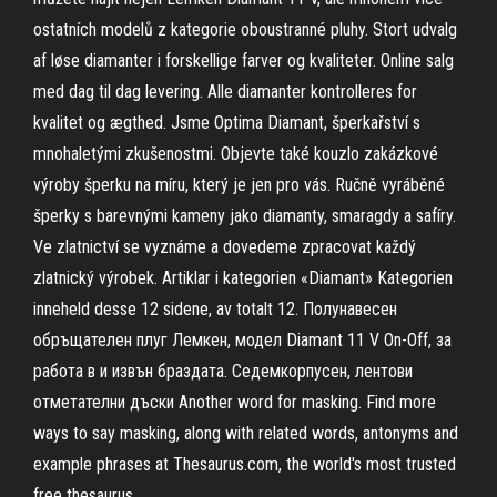
ostatních modelů z kategorie oboustranné pluhy. Stort udvalg
af løse diamanter i forskellige farver og kvaliteter. Online salg
med dag til dag levering. Alle diamanter kontrolleres for
kvalitet og ægthed. Jsme Optima Diamant, šperkařství s
mnohaletými zkušenostmi. Objevte také kouzlo zakázkové
výroby šperku na míru, který je jen pro vás. Ručně vyráběné
šperky s barevnými kameny jako diamanty, smaragdy a safíry.
Ve zlatnictví se vyznáme a dovedeme zpracovat každý
zlatnický výrobek. Artiklar i kategorien «Diamant» Kategorien
inneheld desse 12 sidene, av totalt 12. Полунавесен
обръщателен плуг Лемкен, модел Diamant 11 V On-Off, за
работа в и извън браздата. Седемкорпусен, лентови
отметателни дъски Another word for masking. Find more
ways to say masking, along with related words, antonyms and
example phrases at Thesaurus.com, the world's most trusted
free thesaurus.