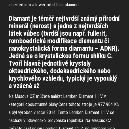
inserted into a lower orbit than planned.
Diamant je téměř nejtvrdší známý přírodní
minerál (nerost) a jedna z nejtvrdších
látek vůbec (tvrdší jsou např. fullerit,
romboedrická modifikace diamantu či
nanokrystalická forma diamantu – ADNR).
Jedná se o krystalickou formu uhlíku C.
Tvoří hlavně jednotlivé krystaly
oktaedrického, dodekaedrického nebo
krychlového vzhledu, typický je vypouklý
a vzácně až
Na Mascus CZ můžete nalézt Lemken Diamant 11 V v
kategorii oboustranné pluhy.Cena tohoto stroje je 977 904 Kč
a byl vyroben v roce 2014. Tento Lemken Diamant 11 V se
nachází v: Slovensko, Slovenská republika. Na Mascus CZ
můžete najít nejen Lemken Diamant 11 V, ale mnohem více