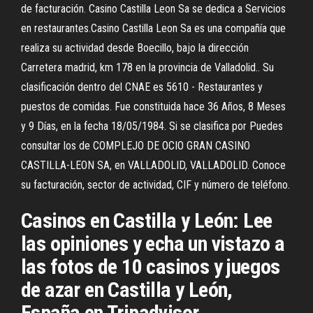
de facturación. Casino Castilla Leon Sa se dedica a Servicios
en restaurantes.Casino Castilla Leon Sa es una compañía que
realiza su actividad desde Boecillo, bajo la dirección
Carretera madrid, km 178 en la provincia de Valladolid.. Su
clasificación dentro del CNAE es 5610 - Restaurantes y
puestos de comidas. Fue constituida hace 36 Años, 8 Meses
y 9 Días, en la fecha 18/05/1984. Si se clasifica por Puedes
consultar los de COMPLEJO DE OCIO GRAN CASINO
CASTILLA-LEON SA, en VALLADOLID, VALLADOLID. Conoce
su facturación, sector de actividad, CIF y número de teléfono.
Casinos en Castilla y León: Lee
las opiniones y echa un vistazo a
las fotos de 10 casinos y juegos
de azar en Castilla y León,
España en Tripadvisor.