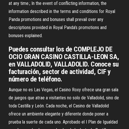
at any time.; In the event of conflicting information, the
information described in the terms and conditions for Royal
Panda promotions and bonuses shall prevail over any
descriptions provided in Royal Panda’s promotions and
bonuses explained.
Puedes consultar los de COMPLEJO DE
OCIO GRAN CASINO CASTILLA-LEON SA,
en VALLADOLID, VALLADOLID. Conoce su
facturación, sector de actividad, CIF y
número de teléfono.
Aunque no es Las Vegas, el Casino Roxy ofrece una gran sala
de juegos que atrae a visitantes no solo de Valladolid, sino de
toda Castilla y León. Cada noche, el Casino de Valladolid
ofrece un ambiente elegante y diferente donde poner a
prueba la suerte de cada uno. Aprobado el I Plan de Igualdad