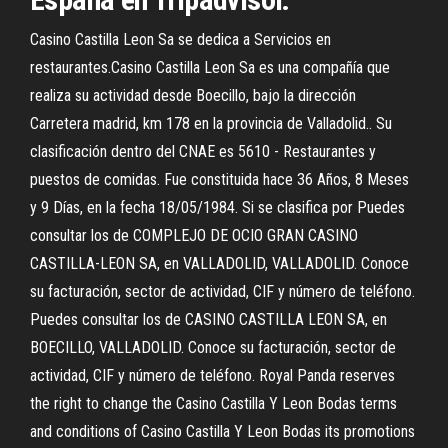
Casino Castilla Leon Sa se dedica a Servicios en
restaurantes.Casino Castilla Leon Sa es una compañía que
realiza su actividad desde Boecillo, bajo la dirección
Carretera madrid, km 178 en la provincia de Valladolid.. Su
clasificación dentro del CNAE es 5610 - Restaurantes y
puestos de comidas. Fue constituida hace 36 Años, 8 Meses
y 9 Días, en la fecha 18/05/1984. Si se clasifica por Puedes
consultar los de COMPLEJO DE OCIO GRAN CASINO
CASTILLA-LEON SA, en VALLADOLID, VALLADOLID. Conoce
su facturación, sector de actividad, CIF y número de teléfono.
Puedes consultar los de CASINO CASTILLA LEON SA, en
BOECILLO, VALLADOLID. Conoce su facturación, sector de
actividad, CIF y número de teléfono. Royal Panda reserves
the right to change the Casino Castilla Y Leon Bodas terms
and conditions of Casino Castilla Y Leon Bodas its promotions