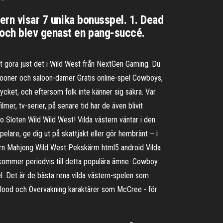
dern visar 7 unika bonusspel. 1. Dead
 och blev genast en pang-succé.
tt göra just det i Wild West från NextGen Gaming. Du
salooner och saloon-damer Gratis online-spel Cowboys,
 mycket, och eftersom folk inte känner sig säkra. Var
mer, tv-serier, på senare tid har de även blivit
o Sloten Wild Wild West! Vilda västern väntar i den
elare, ge dig ut på skattjakt eller gör hembränt – i
 barn Mahjong Wild West Pekskärm html5 android Vilda
erkommer periodvis till detta populära ämne. Cowboy
l. Det är de bästa rena vilda västern-spelen som
 Blood och Övervakning karaktärer som McCree - för