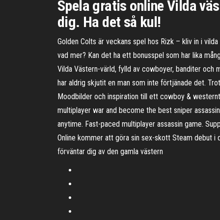
Spela gratis online Vilda väs
dig. Ha det så kul!
Golden Colts är veckans spel hos Rizk – kliv in i vil
vad mer? Kan det ha ett bonusspel som har lika många
Vilda Västern-värld, fylld av cowboyer, banditer och 
har aldrig skjutit en man som inte förtjänade det. Tro
Moodbilder och inspiration till ett cowboy & westernt
multiplayer war and become the best sniper assassin 
anytime. Fast-paced multiplayer assassin game. Suppo
Online kommer att göra sin sex-skott Steam debut i da
förväntar dig av den gamla västern