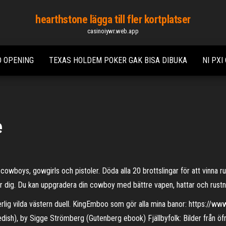
hearthstone lägga till fler kortplatser
casinoiywr.web.app
D OPENING
TEXAS HOLDEM POKER GAK BISA DIBUKA
NI PXI
e
wboys, gowgirls och pistoler. Döda alla 20 brottslingar för att vinna r
r dig. Du kan uppgradera din cowboy med bättre vapen, hattar och rustn
erlig vilda västern duell. KingEmboo som gör alla mina banor: https:/
edish), by Sigge Strömberg (Gutenberg ebook) Fjällbyfolk: Bilder från öf