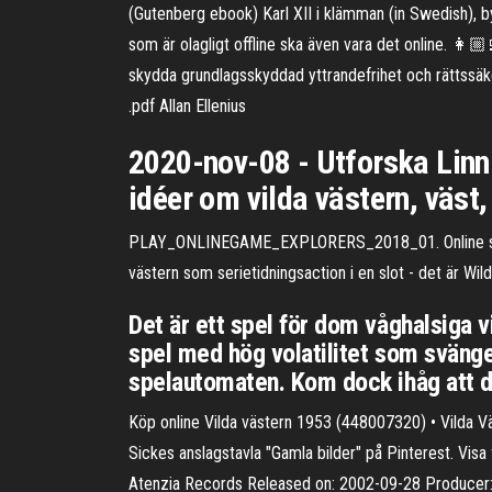
(Gutenberg ebook) Karl XII i klämman (in Swedish), by
som är olagligt offline ska även vara det online. 👩
skydda grundlagsskyddad yttrandefrihet och rättssäke
.pdf Allan Ellenius
2020-nov-08 - Utforska Linn 
idéer om vilda västern, väst, 
PLAY_ONLINEGAME_EXPLORERS_2018_01. Online sp
västern som serietidningsaction i en slot - det är Wi
Det är ett spel för dom våghalsiga 
spel med hög volatilitet som svänge
spelautomaten. Kom dock ihåg att d
Köp online Vilda västern 1953 (448007320) • Vilda Vä
Sickes anslagstavla "Gamla bilder" på Pinterest. Visa 
Atenzia Records Released on: 2002-09-28 Producer: