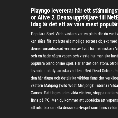
Playngo levererar här ett stämningsf
or Alive 2. Denna uppföljare till 
Idag är det ett av våra mest populär
Populära Spel. Vilda västern var en plats där du var 
kan slåss för att hitta alla möjliga sorters objekt 
denna romantiserad version av livet för människor i Vil
och en hade några vapen och visste hur man ska hantera
populära bland online spel. Här är det den stora, otr
levande och dynamiska världen i Red Dead Online. Jaga
den här djupa och detaljrika världen finns det verkl
västern Mahjong (Wild West Mahjong): Tiderna i Vilda
Games: Sätt lagen i den vilda västern, stoppa rustler
finns på PC. Men du kommer att upptäcka att vapensk
att inte tala om alla dessa sci-fi-spel som finns i vildm