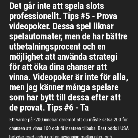
Det går inte att spela slots
professionellt. Tips #5 - Prova
videopoker. Dessa spel liknar
spelautomater, men de har bättre
utbetalningsprocent och en
möjlighet att använda strategi
för att öka dina chanser att
vinna. Videopoker är inte för alla,
men jag känner många spelare
som har bytt till dessa efter att
de provat. Tips #6 - Ta
Ett värde på -200 innebär däremot att du måste satsa 200 för
chansen att vinna 100 och få insatsen tillbaka. Bäst odds i USA
betyder med andra ord en avvägning mellan plus- och