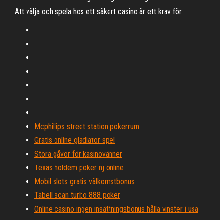
Att välja och spela hos ett säkert casino är ett krav för
Mcphillips street station pokerrum
Gratis online gladiator spel
Stora gåvor för kasinovänner
Texas holdem poker nj online
Mobil slots gratis välkomstbonus
Tabell scan turbo 888 poker
Online casino ingen insättningsbonus hålla vinster i usa