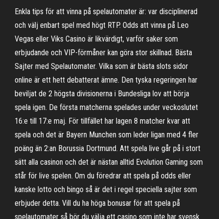
Enkla tips för att vinna på spelautomater är: var disciplinerad
och välj enbart spel med högt RTP. Odds att vinna på Leo
Vegas eller Viks Casino är likvärdigt, varför saker som
erbjudande och VIP-förmåner kan göra stor skillnad. Bästa
Sajter med Spelautomater. Vilka som är bästa slots sidor
online är ett hett debatterat ämne. Den tyska regeringen har
beviljat de 2 högsta divisionerna i Bundesliga lov att börja
spela igen. De första matcherna spelades under veckoslutet
16:e till 17:e maj. För tillfället har lagen 8 matcher kvar att
spela och det är Bayern Munchen som leder ligan med 4 fler
poäng än 2:an Borussia Dortmund. Att spela live går på i stort
sätt alla casinon och det är nästan alltid Evolution Gaming som
står för live spelen. Om du föredrar att spela på odds eller
kanske lotto och bingo så är det i regel speciella sajter som
erbjuder detta. Vill du ha höga bonusar för att spela på
spelautomater så bör du välja ett casino som inte har svensk