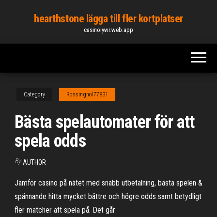
Skip
hearthstone lägga till fler kortplatser
to
casinoiywr.web.app
the
content
Category
Rossingnol77831
Bästa spelautomater för att
spela odds
By
AUTHOR
Jämför casino på nätet med snabb utbetalning, bästa spelen &
spännande hitta mycket bättre och högre odds samt betydligt
fler matcher att spela på. Det går