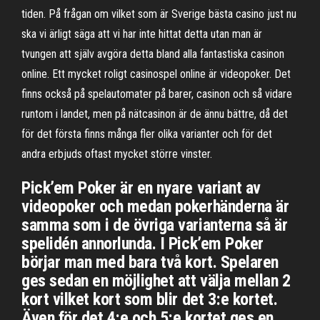
tiden. På frågan om vilket som är Sverige bästa casino just nu
ska vi ärligt säga att vi har inte hittat detta utan man är
tvungen att själv avgöra detta bland alla fantastiska casinon
online. Ett mycket roligt casinospel online är videopoker. Det
finns också på spelautomater på barer, casinon och så vidare
runtom i landet, men på nätcasinon är de ännu bättre, då det
för det första finns många fler olika varianter och för det
andra erbjuds oftast mycket större vinster.
Pick’em Poker är en nyare variant av
videopoker och medan pokerhänderna är
samma som i de övriga varianterna så är
spelidén annorlunda. I Pick’em Poker
börjar man med bara två kort. Spelaren
ges sedan en möjlighet att välja mellan 2
kort vilket kort som blir det 3:e kortet.
Även för det 4:e och 5:e kortet ges en