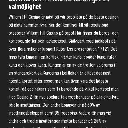
valmöjlighet
William Hill Casino är näst på vår topplista på de bästa casinon
på plats nummer fyra. När det kommer till sitt spelutbud
presterar William Hill Casino på topp! Här finner du bords- och
kortspel, slottar och jackpotspel. Självklart med jackpots på
över flera miljoner kronor! Ruter Ess presentation 17121 Det
finns fyra kungar i en kortlek: hjärter kung, spader kung, ruter
kung och klöver kung. Kungen är en av de tretton valörerna i
en standardkortlek.Kungarna i kortleken är oftast det näst
högsta kortet efter esset men kan även vara det högsta
kortet (då ess räknas som 1) beroende på vilket kortspel man
Hos Casino Z får nya spelare ta emot bonusar på alla dina fyra
första insättningar. Den andra bonusen är på 50% av
insättningsbeloppet samt 35 freespins. Vidare får man vid
andra och tredje insättningen motta bonusar på 25% av