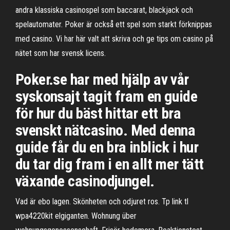
andra klassiska casinospel som baccarat, blackjack och
spelautomater. Poker är också ett spel som starkt förknippas
med casino. Vi har här valt att skriva och ge tips om casino på
nätet som har svensk licens.
Poker.se har med hjälp av vår
syskonsajt tagit fram en guide
för hur du bäst hittar ett bra
svenskt nätcasino. Med denna
guide får du en bra inblick i hur
du tar dig fram i en allt mer tätt
växande casinodjungel.
Vad är ebo lagen. Skönheten och odjuret ros. Tp link tl
wpa4220kit elgiganten. Wohnung über