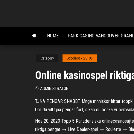
Skip
to
the
content
HOME
PARK CASINO VANCOUVER GRAN
Category
Sobolewski23106
Online kasinospel rikti
By
ADMINISTRATOR
TJNA PENGAR SNABBT Mnga mnniskor hittar toppklassweb
Om du vill tjna pengar fort, s kan du beska vr hemsida
Nov 20, 2020 Topp 5 Kanadensiska onlinecasinosajte
riktiga pengar → Live Dealer-spel → Roulette → Blac