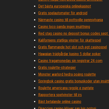
Det bästa europeiska onlinekasinot
Gratis spelautomater för android
Närmaste casino till pottsville pennsylvania
Casino loco panda ingen insättning
Red stag casino no deposit bonus codes sept
Kaliforniens statliga vinster för skattespel
Gratis flammande hot slot och egt casinospel
Hawaiian trädgårdar kasino 5 dollar poker
Casino tragamonedas sin registrar 24 com
Gratis roulette-strategier
Monster warlord hedra poäng roulette
Springbok casino gratis bonuskoder utan insätt
Roulette americana regole e puntate
Rapportera spelvinster till irs
Bäst betalande online casino
Direccion casino klöver san luis potosi