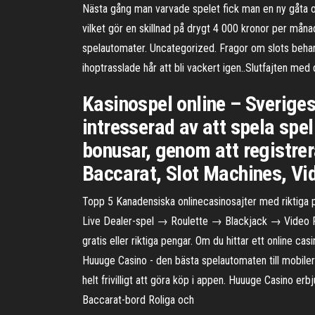
Nästa gång man varvade spelet fick man en ny gåta och
vilket gör en skillnad på drygt 4 000 kronor per mån
spelautomater. Uncategorized. Fragor om slots behandl
ihoptrasslade hår att bli vackert igen..Slutfajten med
Kasinospel online – Sverige
intresserad av att spela spel
bonusar, genom att registrer
Baccarat, Slot Machines, Vi
Topp 5 Kanadensiska onlinecasinosajter med riktiga 
Live Dealer-spel → Roulette → Blackjack → Video Poke
gratis eller riktiga pengar. Om du hittar ett online ca
Huuuge Casino - den bästa spelautomaten till mobiler
helt frivilligt att göra köp i appen. Huuuge Casino e
Baccarat-bord Roliga och