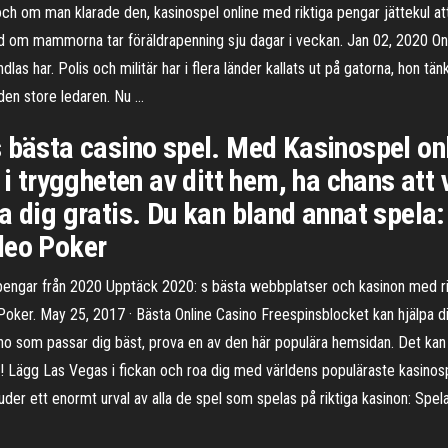
 om man klarade den, kasinospel online med riktiga pengar jättekul att h
ad om mammorna tar föräldrapenning sju dagar i veckan. Jan 02, 2020 On
as har. Polis och militär har i flera länder kallats ut på gatorna, hon t
 den store ledaren. Nu …
s bästa casino spel. Med Kasinospel on
 i tryggheten av ditt hem, ha chans att 
a dig gratis. Du kan bland annat spela:
deo Poker
pengar från 2020 Upptäck 2020: s bästa webbplatser och kasinon med ri
r. May 25, 2017 · Bästa Online Casino Freespinsblocket kan hjälpa dig a
sino som passar dig bäst, prova en av den här populära hemsidan. Det kan in
! Lägg Las Vegas i fickan och roa dig med världens populäraste kasinosp
rbjuder ett enormt urval av alla de spel som spelas på riktiga kasinon: 