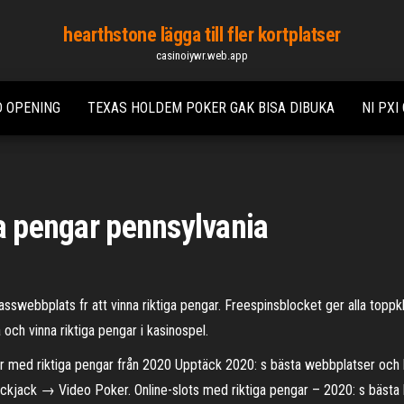
hearthstone lägga till fler kortplatser
casinoiywr.web.app
D OPENING
TEXAS HOLDEM POKER GAK BISA DIBUKA
NI PXI
ga pengar pennsylvania
bplats fr att vinna riktiga pengar. Freespinsblocket ger alla toppklass
 och vinna riktiga pengar i kasinospel.
r med riktiga pengar från 2020 Upptäck 2020: s bästa webbplatser och 
kjack → Video Poker. Online-slots med riktiga pengar – 2020: s bästa ka