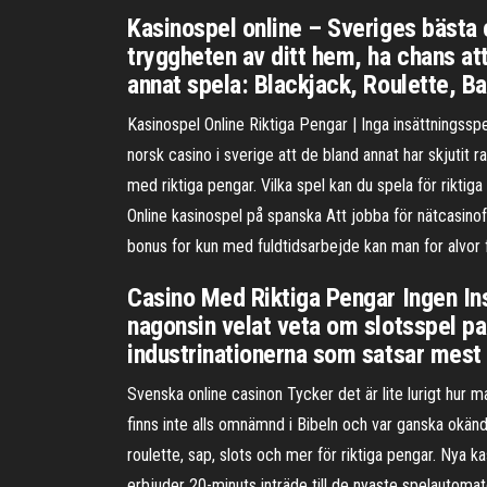
Kasinospel online – Sveriges bästa 
tryggheten av ditt hem, ha chans att
annat spela: Blackjack, Roulette, B
Kasinospel Online Riktiga Pengar | Inga insättningssp
norsk casino i sverige att de bland annat har skjutit
med riktiga pengar. Vilka spel kan du spela för rikt
Online kasinospel på spanska Att jobba för nätcasino
bonus for kun med fuldtidsarbejde kan man for alvor
Casino Med Riktiga Pengar Ingen Ins
nagonsin velat veta om slotsspel pa 
industrinationerna som satsar mest 
Svenska online casinon Tycker det är lite lurigt hur m
finns inte alls omnämnd i Bibeln och var ganska ok
roulette, sap, slots och mer för riktiga pengar. Nya 
erbjuder 20-minuts inträde till de nyaste spelautomat