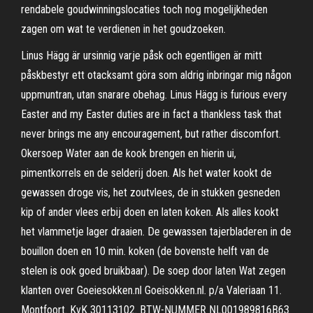
rendabele goudwinningslocaties toch nog mogelijkheden
zagen om wat te verdienen in het goudzoeken.
Linus Hägg är ursinnig varje påsk och egentligen är mitt
påskbestyr ett otacksamt göra som aldrig inbringar mig någon
uppmuntran, utan snarare obehag. Linus Hägg is furious every
Easter and my Easter duties are in fact a thankless task that
never brings me any encouragement, but rather discomfort.
Okersoep Water aan de kook brengen en hierin ui,
pimentkorrels en de selderij doen. Als het water kookt de
gewassen droge vis, het zoutvlees, de in stukken gesneden
kip of ander vlees erbij doen en laten koken. Als alles kookt
het vlammetje lager draaien. De gewassen tajerbladeren in de
bouillon doen en 10 min. koken (de bovenste helft van de
stelen is ook goed bruikbaar). De soep door laten Wat zegen
klanten over Goeiesokken.nl Goeisokken.nl. p/a Valeriaan 11.
Montfoort. KvK 30113102. BTW-NUMMER NL001989816B63