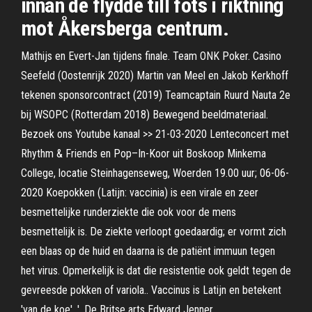
innan de flydde till fots i riktning
mot Åkersberga centrum.
Mathijs en Evert-Jan tijdens finale. Team ONK Poker. Casino
Seefeld (Oostenrijk 2020) Martin van Meel en Jakob Kerkhoff
tekenen sponsorcontract (2019) Teamcaptain Ruurd Nauta 2e
bij WSOPC (Rotterdam 2018) Bewegend beeldmateriaal.
Bezoek ons Youtube kanaal >> 21-03-2020 Lenteconcert met
Rhythm & Friends en Pop–In-Koor uit Boskoop Minkema
College, locatie Steinhagenseweg, Woerden 19.00 uur; 06-06-
2020 Koepokken (Latijn: vaccinia) is een virale en zeer
besmettelijke runderziekte die ook voor de mens
besmettelijk is. De ziekte verloopt goedaardig; er vormt zich
een blaas op de huid en daarna is de patiënt immuun tegen
het virus. Opmerkelijk is dat die resistentie ook geldt tegen de
gevreesde pokken of variola.. Vaccinus is Latijn en betekent
'van de koe'. '. De Britse arts Edward Jenner