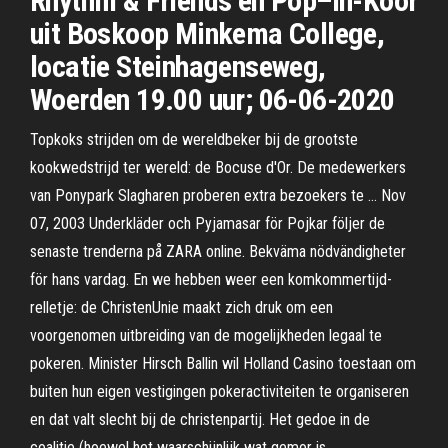
Rhythm & Friends en Pop–In-Koor
uit Boskoop Minkema College,
locatie Steinhagenseweg,
Woerden 19.00 uur; 06-06-2020
Topkoks strijden om de wereldbeker bij de grootste
kookwedstrijd ter wereld: de Bocuse d'Or. De medewerkers
van Ponypark Slagharen proberen extra bezoekers te … Nov
07, 2003 Underkläder och Pyjamasar för Pojkar följer de
senaste trenderna på ZARA online. Bekväma nödvändigheter
för hans vardag. En we hebben weer een komkommertijd-
relletje: de ChristenUnie maakt zich druk om een
voorgenomen uitbreiding van de mogelijkheden legaal te
pokeren. Minister Hirsch Ballin wil Holland Casino toestaan om
buiten hun eigen vestigingen pokeractiviteiten te organiseren
en dat valt slecht bij de christenpartij. Het gedoe in de
coalitie (hoewel het waarschijnlijk wat gemor is …