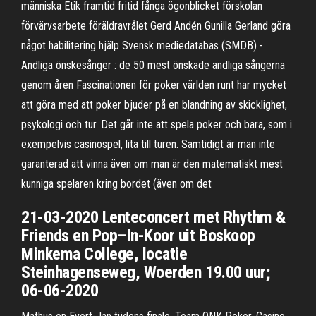
människa Etik framtid fritid fånga ögonblicket förskolan
förvärvsarbete föräldravrålet Gerd Andén Gunilla Gerland göra
något habilitering hjälp Svensk mediedatabas (SMDB) -
Andliga önskesånger : de 50 mest önskade andliga sångerna
genom åren Fascinationen för poker världen runt har mycket
att göra med att poker bjuder på en blandning av skicklighet,
psykologi och tur. Det går inte att spela poker och bara, som i
exempelvis casinospel, lita till turen. Samtidigt är man inte
garanterad att vinna även om man är den matematiskt mest
kunniga spelaren kring bordet (även om det
21-03-2020 Lenteconcert met Rhythm &
Friends en Pop–In-Koor uit Boskoop
Minkema College, locatie
Steinhagenseweg, Woerden 19.00 uur;
06-06-2020