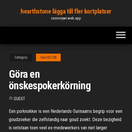
Skip
hearthstone lägga till fler kortplatser
to
casinoiywr.web.app
the
content
Category
Vasil52108
Göra en
önskespokerkörning
By
GUEST
Een porknokker is een Nederlands-Surinaams begrip voor een
goudzoeker die zelfstandig naar goud zoekt. Deze bezigheid
is ontstaan toen veel ex-medewerkers van niet langer