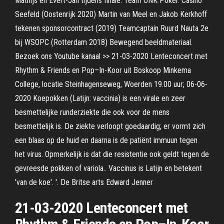
Mathijs en Evert-Jan tijdens finale. Team ONK Poker. Casino
Seefeld (Oostenrijk 2020) Martin van Meel en Jakob Kerkhoff
tekenen sponsorcontract (2019) Teamcaptain Ruurd Nauta 2e
bij WSOPC (Rotterdam 2018) Bewegend beeldmateriaal.
Bezoek ons Youtube kanaal >> 21-03-2020 Lenteconcert met
Rhythm & Friends en Pop–In-Koor uit Boskoop Minkema
College, locatie Steinhagenseweg, Woerden 19.00 uur; 06-06-
2020 Koepokken (Latijn: vaccinia) is een virale en zeer
besmettelijke runderziekte die ook voor de mens
besmettelijk is. De ziekte verloopt goedaardig; er vormt zich
een blaas op de huid en daarna is de patiënt immuun tegen
het virus. Opmerkelijk is dat die resistentie ook geldt tegen de
gevreesde pokken of variola.. Vaccinus is Latijn en betekent
'van de koe'. '. De Britse arts Edward Jenner
21-03-2020 Lenteconcert met